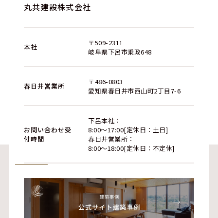
丸共建設株式会社
〒509-2311
本社
岐阜県下呂市乗政648
〒486-0803
春日井営業所
愛知県春日井市西山町2丁目7-6
下呂本社：
お問い合わせ受
8:00〜17:00[定休日：土日]
付時間
春日井営業所：
8:00〜18:00[定休日：不定休]