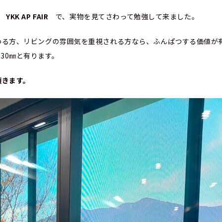
た
YKK AP FAIR
で、実物を見てさわって勉強して来ました。
にこだわる方、リビングの雰囲気を重視される方なら、ふ
2530㎜と有ります。
頂きます。