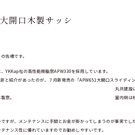
大開口木製サッシ
ーの佐橋です。
を高める為に、YKKap社の高性能樹脂窓A
是非と紹介があったのが、７月新発売の「APW651大開口スライディ
には嬉しい国産桧の木製
熱性能が高い木製窓。 室内側は桧でインテリ
。
事は有るのですが、メンテナンスに手間とお金が掛
ンテナンス性に優れていますのでお勧めしやすいです。