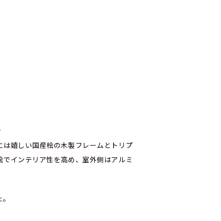
PW330を採用しています。
ン
フレームとトリプ
ア性を高め、室外側はアルミ
かってしまうのが事実でした。