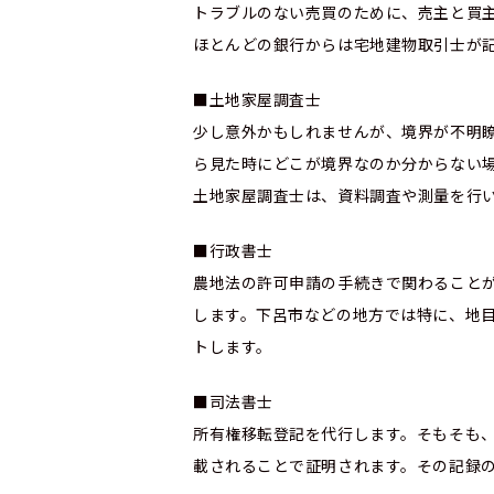
トラブルのない売買のために、売主と買
ほとんどの銀行からは宅地建物取引士が
■土地家屋調査士
少し意外かもしれませんが、境界が不明
ら見た時にどこが境界なのか分からない
土地家屋調査士は、資料調査や測量を行
■行政書士
農地法の許可申請の手続きで関わること
します。下呂市などの地方では特に、地
トします。
■司法書士
所有権移転登記を代行します。そもそも
載されることで証明されます。その記録