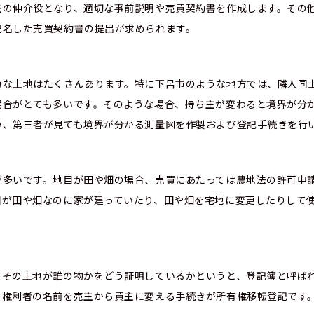
主の仲介役となり、適切な事前説明や売買契約書を作成します。その
記名した売買契約書の提出が求められます。
瞭な土地はたくさんあります。特に下呂市のような地方では、隣人同
場合がとても多いです。そのような場合、持ち主が変わると境界が分
い、第三者が見ても境界が分かる測量図を作製および登記手続きを行
が多いです。地目が田や畑の場合、売買にあたっては農地法の許可申
目が田や畑なのに家が建っていたり、田や畑を宅地に変更したりして
、その土地が誰の物かをどう証明しているかというと、登記簿と呼ば
の権利者の名前を売主から買主に変える手続きが所有権移転登記です