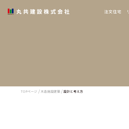
注文住宅
/
/
TOPページ
木造施設建築
設計と考え方