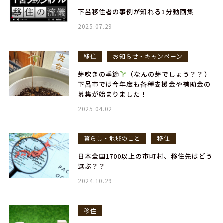
下呂移住者の事例が知れる1分動画集
2025.07.29
移住
お知らせ・キャンペーン
芽吹きの季節
（なんの芽でしょう？？）
下呂市では今年度も各種支援金や補助金の
募集が始まりました！
2025.04.02
暮らし・地域のこと
移住
日本全国1700以上の市町村、移住先はどう
選ぶ？？
2024.10.29
移住